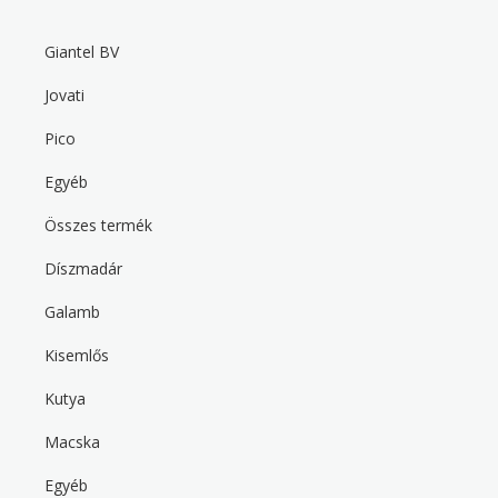
g
Giantel BV
a
F
o
t
Jovati
o
t
i
Pico
e
r
o
m
Egyéb
e
n
n
Összes termék
u
Díszmadár
F
o
Galamb
o
t
Kisemlős
e
r
s
Kutya
e
c
Macska
o
n
d
Egyéb