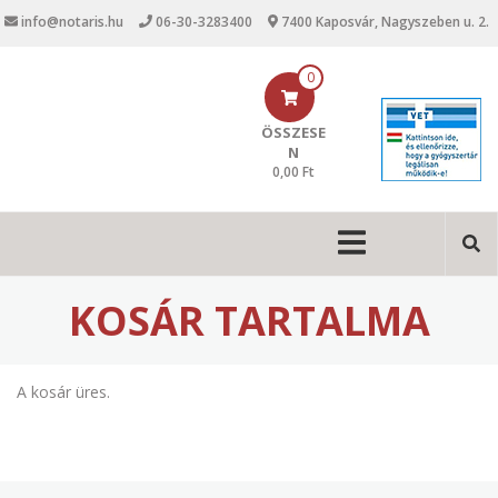
U
info@notaris.hu
06-30-3283400
7400 Kaposvár, Nagyszeben u. 2.
g
r
á
0
s
a
ÖSSZESE
t
N
a
0,00 Ft
r
t
M
a
l
a
o
i
m
KOSÁR TARTALMA
r
n
a
n
A kosár üres.
a
v
i