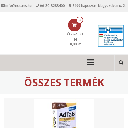
U
info@notaris.hu
06-30-3283400
7400 Kaposvár, Nagyszeben u. 2.
g
r
á
0
s
a
ÖSSZESE
t
N
a
0,00 Ft
r
t
M
a
l
a
o
i
m
ÖSSZES TERMÉK
r
n
a
n
a
v
i