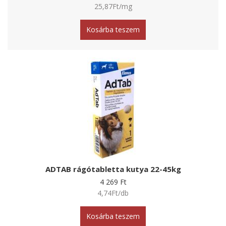
25,87Ft/mg
Kosárba teszem
ADTAB rágótabletta kutya 22-45kg
4 269 Ft
4,74Ft/db
Kosárba teszem