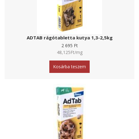
g
a
t
i
ADTAB rágótabletta kutya 1,3-2,5kg
2 695 Ft
o
48,125Ft/mg
n
Kosárba teszem