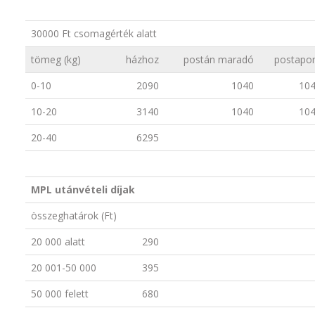
30000 Ft csomagérték alatt
tömeg (kg)
házhoz
postán maradó
postapo
0-10
2090
1040
10
10-20
3140
1040
10
20-40
6295
MPL utánvételi díjak
összeghatárok (Ft)
20 000 alatt
290
20 001-50 000
395
50 000 felett
680