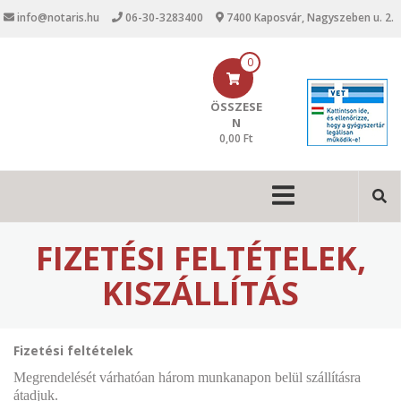
U
info@notaris.hu
06-30-3283400
7400 Kaposvár, Nagyszeben u. 2.
g
r
á
0
s
a
ÖSSZESE
t
N
a
0,00 Ft
r
t
M
a
l
a
o
i
m
FIZETÉSI FELTÉTELEK,
r
n
a
KISZÁLLÍTÁS
n
a
Fizetési feltételek
v
Megrendelését várhatóan három munkanapon belül szállításra
i
átadjuk.