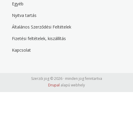
d
Egyéb
Nyitva tartás
F
o
Általános Szerződési Feltételek
o
t
Fizetési feltételek, kiszállítás
e
r
t
Kapcsolat
h
i
r
d
Szerzői jog © 2026 · minden jog fenntartva
Drupal
alapú webhely