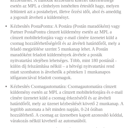
kézbesítését. A második kézbesítési kísérlet sikertelensége
esetén az MPL a címhelyen ismételten értesítőt hagy, melyen
feltünteti azt a postahelyet, illetve őrzési időt, ahol és ameddig
a jogosult átveheti a küldeményt.
Kézbesítés PostaPontra: A Postára (Postán maradóként) vagy
Partner PostaPontra címzett küldemény esetén az MPL a
címzett mobiltelefonjára vagy e-mail címére üzenetet küld a
csomag hozzáférhetőségéről és az átvételi határidőről, mely a
feladó megjelölése szerint 5 munkanap lehet. A Postán
maradóként feladott küldemények átvétele a posták
nyitvatartási idejében lehetséges. Több, mint 180 postánál -
külön díj felszámítása nélkül – a hétvégi nyitvatartási rend
miatt szombaton is átvehetők a pénteken 1 munkanapos
időgaranciával feladott csomagok.
Kézbesítés Csomagautomatára: Csomagautomatára címzett
küldemény esetén az MPL a címzett mobiltelefonjára és e-mail
címére üzenetet küld a csomag érkezéséről és az átvételi
határidőről, mely az üzenet kézbesítését követő 2 munkanap. A
legtöbb automata a hét minden napján, 0-24 órában
hozzáférhető. A csomag az üzenetben kapott azonosító kóddal,
várakozás nélkül kivehető az automatából.