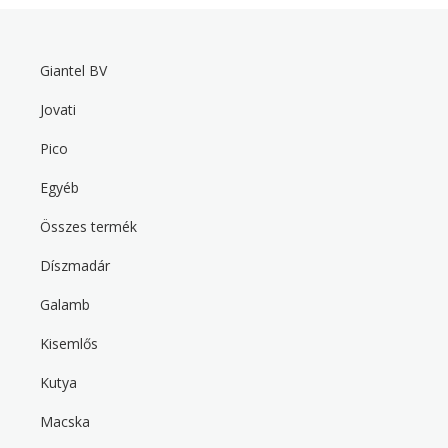
Giantel BV
F
o
Jovati
o
t
Pico
e
r
m
Egyéb
e
n
Összes termék
u
Díszmadár
F
o
Galamb
o
t
Kisemlős
e
r
s
Kutya
e
c
Macska
o
n