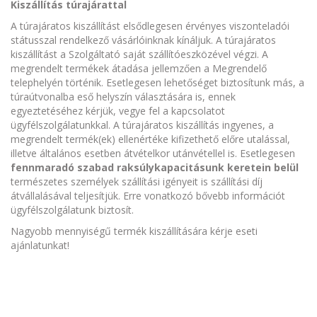
Kiszállítás túrajárattal
A túrajáratos kiszállítást elsődlegesen érvényes viszonteladói
státusszal rendelkező vásárlóinknak kínáljuk. A túrajáratos
kiszállítást a Szolgáltató saját szállítóeszközével végzi. A
megrendelt termékek átadása jellemzően a Megrendelő
telephelyén történik. Esetlegesen lehetőséget biztosítunk más, a
túraútvonalba eső helyszín választására is, ennek
egyeztetéséhez kérjük, vegye fel a kapcsolatot
ügyfélszolgálatunkkal. A túrajáratos kiszállítás ingyenes, a
megrendelt termék(ek) ellenértéke kifizethető előre utalással,
illetve általános esetben átvételkor utánvétellel is. Esetlegesen
fennmaradó szabad raksúlykapacitásunk keretein belül
természetes személyek szállítási igényeit is szállítási díj
átvállalásával teljesítjük. Erre vonatkozó bővebb információt
ügyfélszolgálatunk biztosít.
Nagyobb mennyiségű termék kiszállítására kérje eseti
ajánlatunkat!