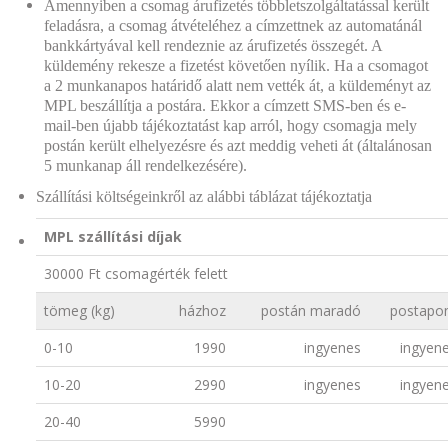
Amennyiben a csomag árufizetés többletszolgáltatással került
feladásra, a csomag átvételéhez a címzettnek az automatánál
bankkártyával kell rendeznie az árufizetés összegét. A
küldemény rekesze a fizetést követően nyílik. Ha a csomagot
a 2 munkanapos határidő alatt nem vették át, a küldeményt az
MPL beszállítja a postára. Ekkor a címzett SMS-ben és e-
mail-ben újabb tájékoztatást kap arról, hogy csomagja mely
postán került elhelyezésre és azt meddig veheti át (általánosan
5 munkanap áll rendelkezésére).
Szállítási költségeinkről az alábbi táblázat tájékoztatja
MPL szállítási díjak
30000 Ft csomagérték felett
tömeg (kg)
házhoz
postán maradó
postapo
0-10
1990
ingyenes
ingyen
10-20
2990
ingyenes
ingyen
20-40
5990