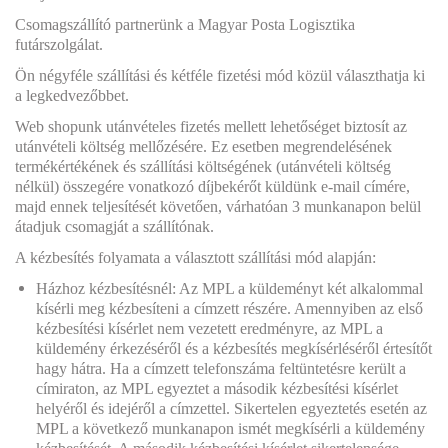
g
Csomagszállító partnerünk a Magyar Posta Logisztika
futárszolgálat.
a
Ön négyféle szállítási és kétféle fizetési mód közül választhatja ki
t
a legkedvezőbbet.
i
Web shopunk utánvételes fizetés mellett lehetőséget biztosít az
utánvételi költség mellőzésére. Ez esetben megrendelésének
o
termékértékének és szállítási költségének (utánvételi költség
n
nélkül) összegére vonatkozó díjbekérőt küldünk e-mail címére,
majd ennek teljesítését követően, várhatóan 3 munkanapon belül
átadjuk csomagját a szállítónak.
A kézbesítés folyamata a választott szállítási mód alapján:
Házhoz kézbesítésnél: Az MPL a küldeményt két alkalommal
kísérli meg kézbesíteni a címzett részére. Amennyiben az első
kézbesítési kísérlet nem vezetett eredményre, az MPL a
küldemény érkezéséről és a kézbesítés megkísérléséről értesítőt
hagy hátra. Ha a címzett telefonszáma feltüntetésre került a
címiraton, az MPL egyeztet a második kézbesítési kísérlet
helyéről és idejéről a címzettel. Sikertelen egyeztetés esetén az
MPL a következő munkanapon ismét megkísérli a küldemény