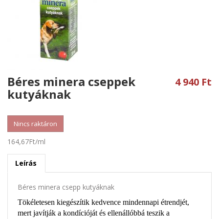
g
a
t
i
o
Béres minera cseppek
4 940 Ft
n
kutyáknak
Nincs raktáron
164,67Ft/ml
Leírás
Béres minera csepp kutyáknak
Tökéletesen kiegészítik kedvence mindennapi étrendjét,
mert javítják a kondícióját és ellenállóbbá teszik a