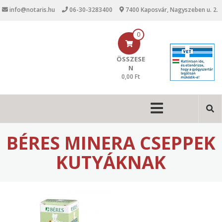
U
info@notaris.hu
06-30-3283400
7400 Kaposvár, Nagyszeben u. 2.
g
r
á
0
s
a
ÖSSZESE
t
N
a
0,00 Ft
r
t
M
a
l
a
o
i
m
BÉRES MINERA CSEPPEK
r
n
a
KUTYÁKNAK
n
a
v
i