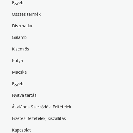
m
Egyéb
e
n
Összes termék
u
Díszmadár
F
o
Galamb
o
t
Kisemlős
e
r
s
Kutya
e
c
Macska
o
n
d
Egyéb
Nyitva tartás
F
o
Általános Szerződési Feltételek
o
t
Fizetési feltételek, kiszállítás
e
r
t
Kapcsolat