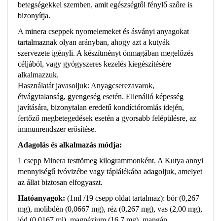
betegségekkel szemben, amit egészségtől fénylő szőre is
bizonyítja.
A minera cseppek nyomelemeket és ásványi anyagokat
tartalmaznak olyan arányban, ahogy azt a kutyák
szervezete igényli. A készítményt önmagában megelőzés
céljából, vagy gyógyszeres kezelés kiegészítésére
alkalmazzuk.
Használatát javasoljuk: Anyagcserezavarok,
étvágytalanság, gyengeség esetén. Ellenálló képesség
javítására, bizonytalan eredetű kondícióromlás idején,
fertőző megbetegedések esetén a gyorsabb felépülésre, az
immunrendszer erősítése.
Adagolás és alkalmazás módja:
1 csepp Minera testtömeg kilogrammonként. A Kutya annyi
mennyiségű ivóvizébe vagy táplálékába adagoljuk, amelyet
az állat biztosan elfogyaszt.
Hatóanyagok:
(1ml /19 csepp oldat tartalmaz): bór (0,267
mg), molibdén (0,0667 mg), réz (0,267 mg), vas (2,00 mg),
jód (0,0167 ml), magnézium (16,7 mg), mangán