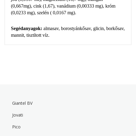
(0,667mg), cink (1,67), vanádium (0,00333 mg), króm
(0,0233 mg), szelén ( 0,0167 mg).
Segédanyagok:
almasav, borostyánkősav, glicin, borkősav,
mannit, tisztított víz.
Giantel BV
F
o
Jovati
o
t
Pico
e
r