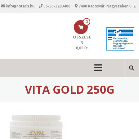
U
info@notaris.hu
06-30-3283400
7400 Kaposvár, Nagyszeben u. 2.
g
r
á
0
s
a
ÖSSZESE
t
N
a
0,00 Ft
r
t
M
a
l
a
o
i
m
VITA GOLD 250G
r
n
a
n
a
v
i