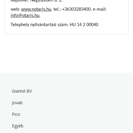
Kaposvár, Nagyszeben u. 2.
web:
www.notaris.hu
, tel.: +36303283400, e-mail:
info@otaris.hu
,
Telephely nyilvántartási szám: HU 14 2 00040
Giantel BV
F
o
Jovati
o
t
Pico
e
r
m
Egyéb
e