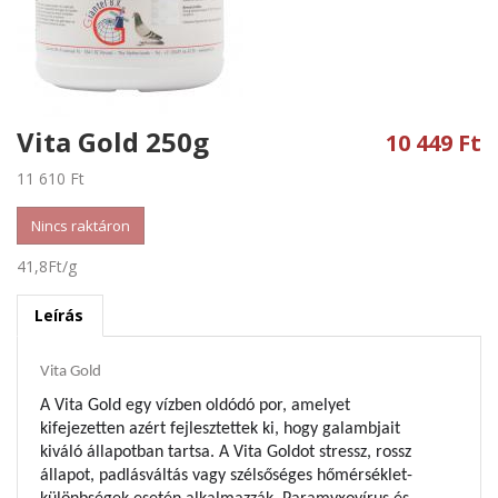
g
a
t
i
Vita Gold 250g
10 449 Ft
o
11 610 Ft
n
Nincs raktáron
41,8Ft/g
Leírás
Vita Gold
A Vita Gold egy vízben oldódó por, amelyet
kifejezetten azért fejlesztettek ki, hogy galambjait
kiváló állapotban tartsa. A Vita Goldot stressz, rossz
állapot, padlásváltás vagy szélsőséges hőmérséklet-