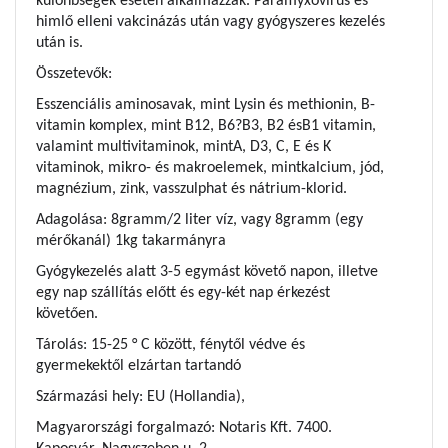
különbségek esetén alkalmazzák. Paramyxovírus és
himlő elleni vakcinázás után vagy gyógyszeres kezelés
után is.
Összetevők:
Esszenciális aminosavak, mint Lysin és methionin, B-
vitamin komplex, mint B12, B6?B3, B2 ésB1 vitamin,
valamint multivitaminok, mintA, D3, C, E és K
vitaminok, mikro- és makroelemek, mintkalcium, jód,
magnézium, zink, vasszulphat és nátrium-klorid.
Adagolása: 8gramm/2 liter víz, vagy 8gramm (egy
mérőkanál) 1kg takarmányra
Gyógykezelés alatt 3-5 egymást követő napon, illetve
egy nap szállítás előtt és egy-két nap érkezést
követően.
Tárolás: 15-25 ° C között, fénytől védve és
gyermekektől elzártan tartandó
Származási hely: EU (Hollandia),
Magyarországi forgalmazó: Notaris Kft. 7400.