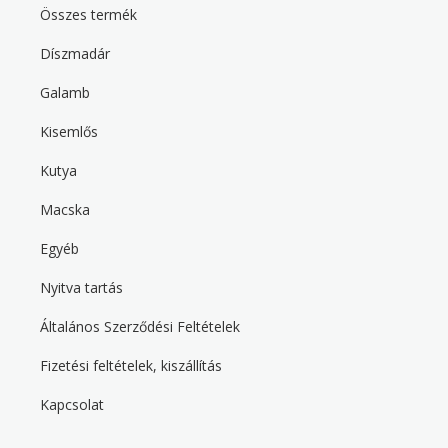
n
Összes termék
u
Díszmadár
F
o
Galamb
o
t
Kisemlős
e
r
s
Kutya
e
c
Macska
o
n
d
Egyéb
Nyitva tartás
F
o
Általános Szerződési Feltételek
o
t
Fizetési feltételek, kiszállítás
e
r
t
Kapcsolat
h
i